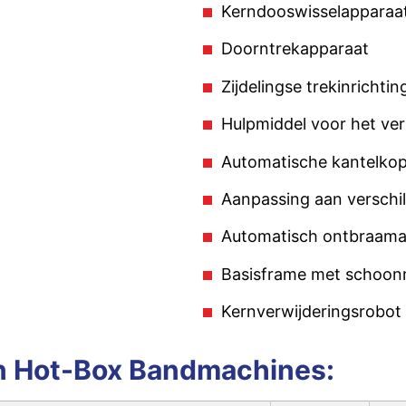
Kerndooswisselapparaa
Doorntrekapparaat
Zijdelingse trekinrichti
Hulpmiddel voor het ve
Automatische kantelkop
Aanpassing aan verschi
Automatisch ontbraama
Basisframe met schoo
Kernverwijderingsrobot
n Hot-Box Bandmachines: