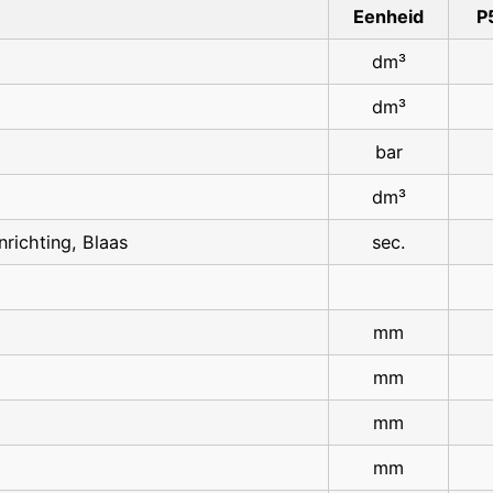
Eenheid
P
dm³
dm³
bar
dm³
nrichting, Blaas
sec.
mm
mm
mm
mm