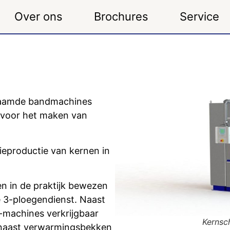
Over ons
Brochures
Service
s
naamde bandmachines
 voor het maken van
ieproductie van kernen in
n in de praktijk bewezen
e 3-ploegendienst. Naast
-machines verkrijgbaar
Kernsc
e naast verwarmingsbekken