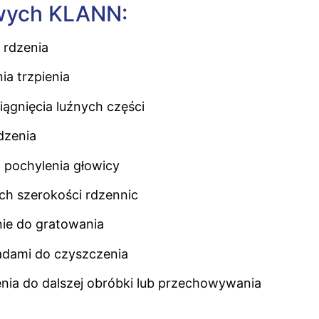
wych KLANN:
 rdzenia
ia trzpienia
ągnięcia luźnych części
dzenia
 pochylenia głowicy
h szerokości rdzennic
ie do gratowania
adami do czyszczenia
nia do dalszej obróbki lub przechowywania