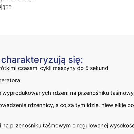
jące.
harakteryzują się:
krótkimi czasami cykli maszyny do 5 sekund
peratora
e wyprodukowanych rdzeni na przenośniku taśmowym
rowadzenie rdzennicy, a co za tym idzie, niewielkie
eni na przenośniku taśmowym o regulowanej wysokośc