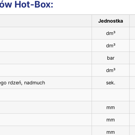
ów Hot-Box:
Jednostka
dm³
dm³
bar
dm³
cego rdzeń, nadmuch
sek.
mm
mm
mm