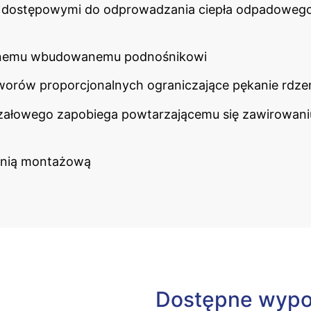
 dostępowymi do odprowadzania ciepła odpadowego
alnemu wbudowanemu podnośnikowi
worów proporcjonalnych ograniczające pękanie rdzen
trzałowego zapobiega powtarzającemu się zawirowan
enią montażową
Dostępne wypo