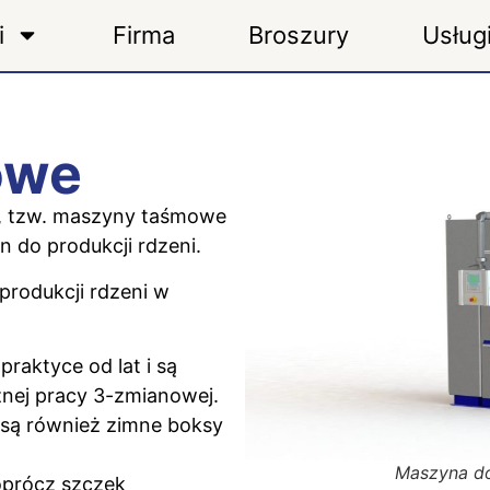
i
Firma
Broszury
Usług
owe
, tzw. maszyny taśmowe
 do produkcji rdzeni.
produkcji rdzeni w
aktyce od lat i są
nej pracy 3-zmianowej.
są również zimne boksy
Maszyna do
oprócz szczęk